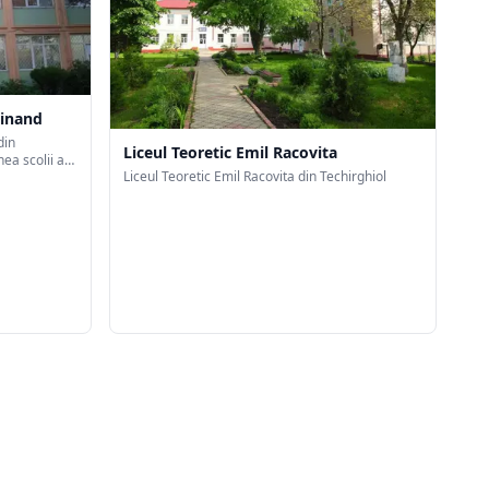
dinand
din
Liceul Teoretic Emil Racovita
nea scolii a
Liceul Teoretic Emil Racovita din Techirghiol
nt de