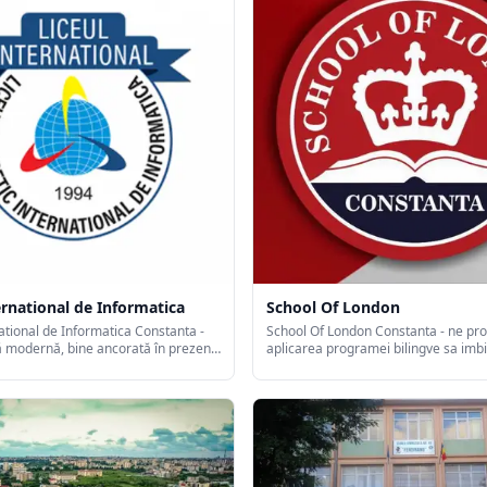
ernational de Informatica
School Of London
national de Informatica Constanta -
School Of London Constanta - ne pro
ă modernă, bine ancorată în prezent,
aplicarea programei bilingve sa imbi
tări pentru viitor, o adevărată
cu inovatia. Scoala noastra vizeaza 
eană. Misiunea școlii noastre este
personalitati armonioase, creativ-p
stem educațional bine structurat.
succes.