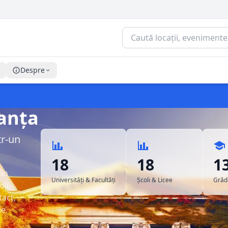
Despre
tanța
tr-un
18
18
1
din
Universități & Facultăți
Școli & Licee
Grădi
oli,
tact,
ie.