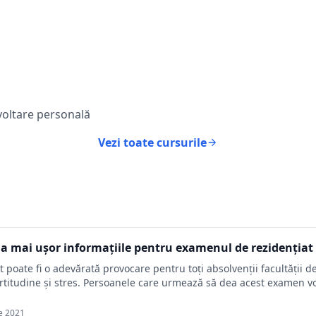
voltare personală
Vezi toate cursurile
la mai ușor informațiile pentru examenul de rezidențiat 
 poate fi o adevărată provocare pentru toți absolvenții facultății
rtitudine și stres. Persoanele care urmează să dea acest examen vor
e 2021