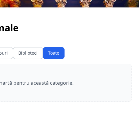
onale
buri
Biblioteci
Toate
 hartă pentru această categorie.