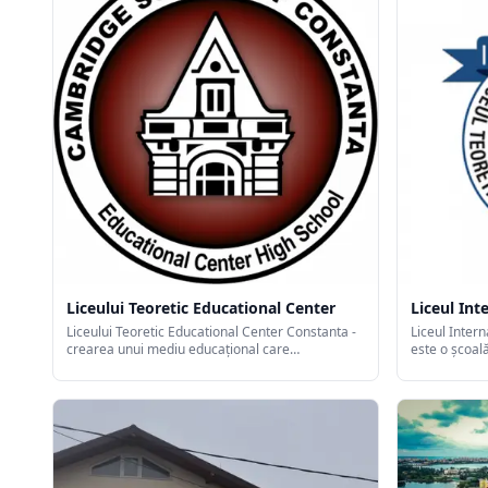
Liceului Teoretic Educational Center
Liceul Int
Liceului Teoretic Educational Center Constanta -
Liceul Inter
crearea unui mediu educaţional care
este o școal
promovează aprecierea şi respectul faţă de
cu mari aștep
diversitatea culturală, va pune bazele construirii
școală europ
unor viitoare personalităţi adulte.
pentru un si