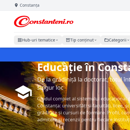
Constanța
Hub-uri tematice
Tip conținut
Categorii
Educație în Cons
De la grădiniță la doctorat, totul în
singur loc
Ghidul complet al sistemului educațional 
Constanța: universități și facultăți, licee, șc
grădinițe și cursuri de formare. Profil, con
admitere și recenzii pentru fiecare instituț