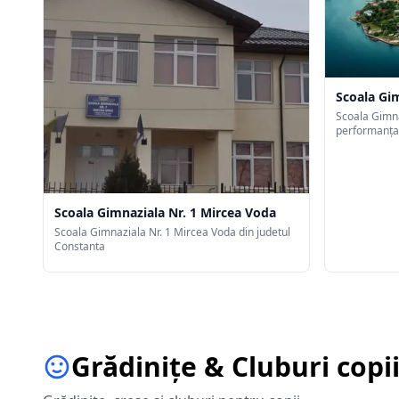
Scoala Gim
Scoala Gimna
performanța
plăcerii de a
explora. De 
fapt suntem 
Scoala Gimnaziala Nr. 1 Mircea Voda
Scoala Gimnaziala Nr. 1 Mircea Voda din judetul
Constanta
Grădinițe & Cluburi copi