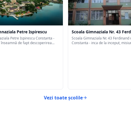
naziala Petre Ispirescu
Scoala Gimnaziala Nr. 43 Fer
ziala Petre Ispirescu Constanta -
Scoala Gimnaziala Nr. 43 Ferdinand 
 înseamnă de fapt descoperirea
Constanta - inca de la inceput, misiu
 învăța, de a căuta răspunsuri și de a
fost aceea de a asigura un invatama
aceea, am creat o școală în care de
calitate, centrat pe nevoile elevului.
o mare familie.
Vezi toate școlile
i