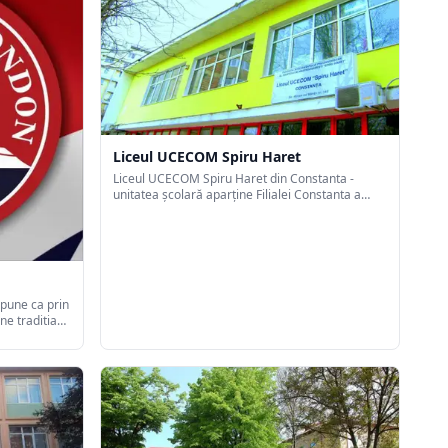
Liceul UCECOM Spiru Haret
Liceul UCECOM Spiru Haret din Constanta -
unitatea școlară aparține Filialei Constanta a
Fundației Învățământului Preuniversitar al
Cooperației Meșteșugărești “Spiru Haret” si este
situata în partea centrală a municipiului
Constanța.
pune ca prin
ne traditia
crearea unei
ragmatica, de