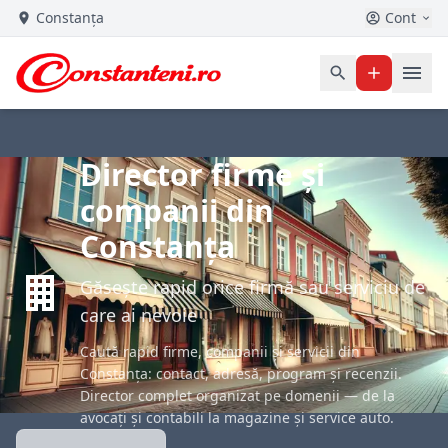
Constanța
Cont
Director firme și
companii din
Constanța
Găsește rapid orice firmă sau serviciu de
care ai nevoie
Caută rapid firme, companii și servicii din
Constanța: contact, adresă, program și recenzii.
Director complet organizat pe domenii — de la
avocați și contabili la magazine și service auto.