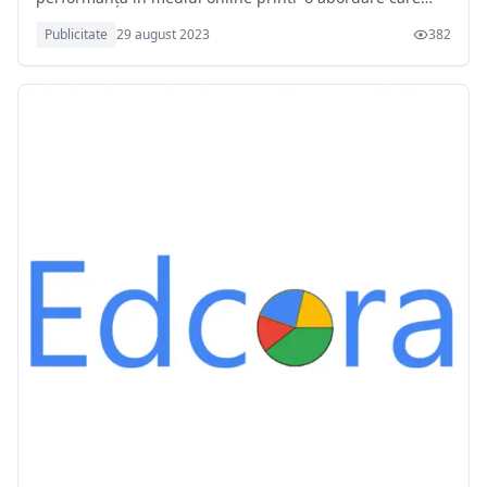
îmbină marketingul digital cu cel tradițional, într-o
Publicitate
29 august 2023
382
sinergie perfectă.