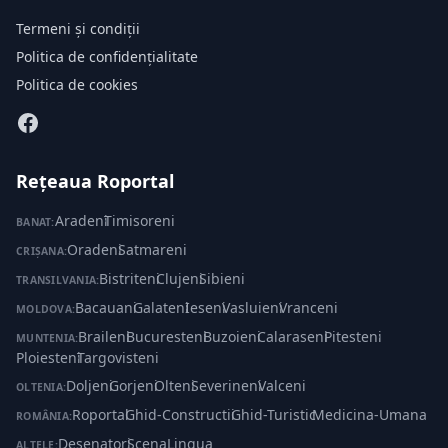
Termeni și condiții
Politica de confidențialitate
Politica de cookies
Rețeaua Roportal
Aradeni
·
Timisoreni
BANAT:
Oradeni
·
Satmareni
CRIȘANA:
Bistriteni
·
Clujeni
·
Sibieni
TRANSILVANIA:
Bacauani
·
Galateni
·
Ieseni
·
Vasluieni
·
Vranceni
MOLDOVA:
Braileni
·
Bucuresteni
·
Buzoieni
·
Calaraseni
·
Pitesteni
·
MUNTENIA:
Ploiesteni
·
Targovisteni
Doljeni
·
Gorjeni
·
Olteni
·
Severineni
·
Valceni
OLTENIA:
Roportal
·
Ghid-Constructii
·
Ghid-Turistic
·
Medicina-Umana
ROMÂNIA:
Desenatori
·
ScenaLingua
ALTELE: