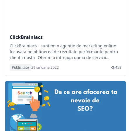
ClickBrainiacs
ClickBrainiacs - suntem o agentie de marketing online
focusata pe obtinerea de rezultate performante pentru
clientii nostri. Oferim o intreaga gama de servicii
formata din: content copywriting, servicii seo, campanii
Publicitate
29 ianuarie 2022
458
google ads dar si social media.