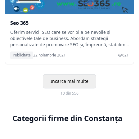
Seo 365
Oferim servicii SEO care se vor plia pe nevoile și
obiectivele tale de business. Abordăm strategii
personalizate de promovare SEO și, împreună, stabilim
prioritățile astfel încât afacerea ta să ajungă pe prima
Publicitate
22 noiembrie 2021
621
pagină în rezultatele căutărilor pe Google.
Incarca mai multe
10 din 556
Categorii firme din Constanța