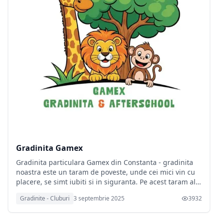
Gradinita Gamex
Gradinita particulara Gamex din Constanta - gradinita
noastra este un taram de poveste, unde cei mici vin cu
placere, se simt iubiti si in siguranta. Pe acest taram al
inocentei, copiii descopera lumea din jurul lor,
Gradinite - Cluburi
3 septembrie 2025
3932
interpreteaza roluri, invata sa isi exprime opiniile si sa
isi faca prieteni. Pentru gradinita: 0728417289,