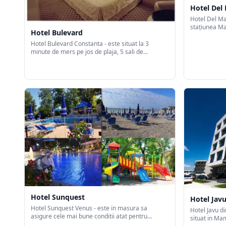
Hotel Del
Hotel Del Ma
staţiunea Ma
Hotel Bulevard
cele mai excl
românesc.
Hotel Bulevard Constanta - este situat la 3
minute de mers pe jos de plaja, 5 sali de
conferinta, restaurant, piscina, sali de
evenimente, cafe bar, terasa
Hotel Sunquest
Hotel Jav
Hotel Sunquest Venus - este in masura sa
Hotel Javu d
asigure cele mai bune conditii atat pentru
situat in Ma
relaxare, recreere, refacerea capacitatii de efort