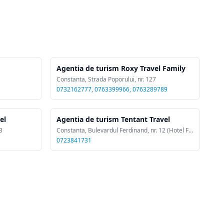
Agentia de turism Roxy Travel Family
Constanta, Strada Poporului, nr. 127
0732162777, 0763399966, 0763289789
el
Agentia de turism Tentant Travel
B
Constanta, Bulevardul Ferdinand, nr. 12 (Hotel Ferdinand, et. 1, birou 15)
0723841731