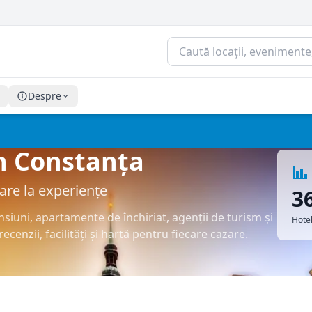
Despre
în Constanța
azare la experiențe
3
pensiuni, apartamente de închiriat, agenții de turism și
Hotel
ecenzii, facilități și hartă pentru fiecare cazare.