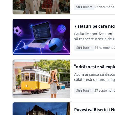
Stiri Turism
22 decembrie
7 sfaturi pe care ni
Pariurile sportive sunt 
să respecte o serie de r
Stiri Turism
24 noiembrie
Îndrăznește să expl
Acum ai șansa să descope
călătorești de unul sing
Stiri Turism
27 septembri
Povestea Bisericii 