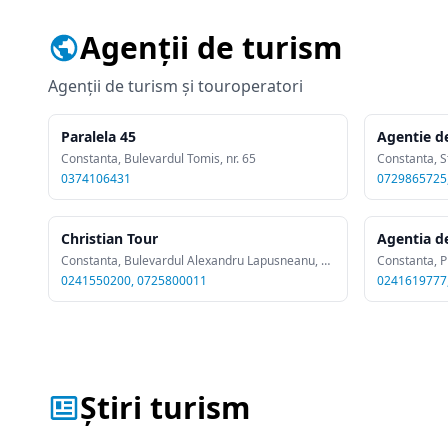
Agenții de turism
Agenții de turism și touroperatori
Paralela 45
Agentie d
Constanta, Bulevardul Tomis, nr. 65
Constanta, S
0374106431
0729865725
Christian Tour
Agentia d
Constanta, Bulevardul Alexandru Lapusneanu, nr. 116 C
Constanta, Pi
0241550200, 0725800011
0241619777
Știri turism