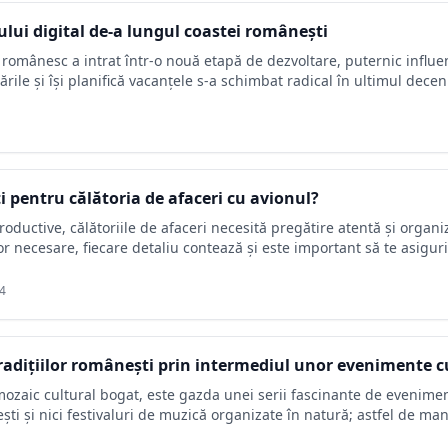
ului digital de-a lungul coastei românești
 românesc a intrat într-o nouă etapă de dezvoltare, puternic influen
ările și își planifică vacanțele s-a schimbat radical în ultimul decen
i pentru călătoria de afaceri cu avionul?
 productive, călătoriile de afaceri necesită pregătire atentă și organi
necesare, fiecare detaliu contează și este important să te asiguri 
4
tradițiilor românești prin intermediul unor evenimente c
ozaic cultural bogat, este gazda unei serii fascinante de eveniment
rești și nici festivaluri de muzică organizate în natură; astfel de ma