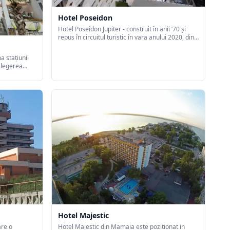
Hotel Poseidon
Hotel Poseidon Jupiter - construit în anii ’70 și
repus în circuitul turistic în vara anului 2020, din
dorința de a oferi clienților Cohotels conceptul de
Premium All Inclusive**** prin diversitatea și
a stațiunii
calitatea serviciilor oferite, amplasat pe plajă și
alegerea
înconjurat de mare și lacuri ...
turi de cei
 bucură
i atât
Hotel Majestic
are o
Hotel Majestic din Mamaia este pozitionat in