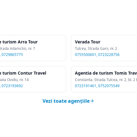
e turism Arra Tour
Verada Tour
trada Adamclisi, nr. 7
Tulcea, Strada Garii, nr. 2
, 0729865775
0755500601, 0723228756
e turism Contur Travel
Agentia de turism Tomis Trav
ata Ovidiu, nr. 14
Constanta, Strada Tulcea, nr. 2, bl. 2 
, 0723193692
0723191461, 0752075549
Vezi toate agențiile