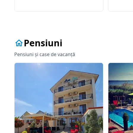
conform ulti
fizic si intelectual cat si pentru desfasurarea
design modern
activitatilor din segmentul corporativ si
institutional.
Pensiuni
Pensiuni și case de vacanță