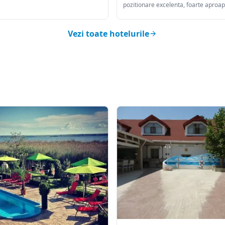
melor norme de clasificare, cu un
pozitionare excelenta, foarte aproap
 si facilitati de ultima generatie.
de principalele restaurante si terase 
recomanda oricarui tip de turisti.
Vezi toate hotelurile