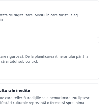
țată de digitalizare. Modul în care turiștii aleg
iu.
zare riguroasă. De la planificarea itinerariului până la
că ai totul sub control.
ulturale inedite
e care reflectă tradițiile sale nemuritoare. Nu lipsesc
nifestări culturale reprezintă o fereastră spre inima