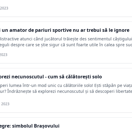
 2023
ci un amator de pariuri sportive nu ar trebui să le ignore
distractive atunci când jucătorul trăiește des sentimentul câștigului
eguli despre care se știe sigur că sunt foarte utile în calea spre su
 2023
orezi necunoscutul - cum să călătorești solo
ri lumea într-un mod unic cu călătoriile solo! Ești stăpân pe viața t
ur? Îndrăznește să explorezi necunoscutul și să descoperi libertatea
e 2023
Negre: simbolul Brașovului