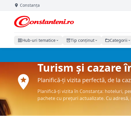
Constanța
Hub-uri tematice
Tip conținut
Categorii
Turism și cazare 
Planifică-ți vizita perfectă, de la c
Planifică-ți vizita în Constanța: hoteluri, 
pachete cu prețuri actualizate. Cu adresă, r