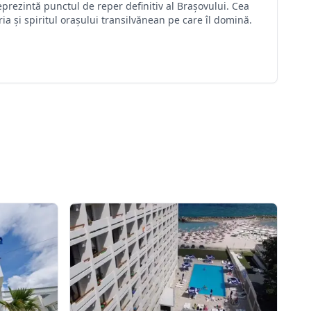
eprezintă punctul de reper definitiv al Brașovului. Cea
ria și spiritul orașului transilvănean pe care îl domină.