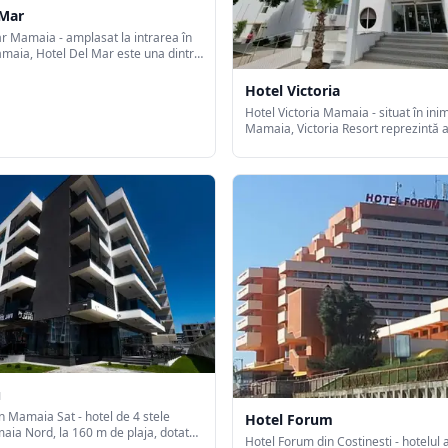
 Mar
r Mamaia - amplasat la intrarea în
maia, Hotel Del Mar este una dintre
usiviste destinaţii de pe litoralul
Hotel Victoria
Hotel Victoria Mamaia - situat în inim
Mamaia, Victoria Resort reprezintă 
ideală pentru o vacanță fără griji ală
dragi. Poziția privilegiată de care se
Victoria Resort vă permite să admiraț
marea, cât și lacul Siutghiol.
u
in Mamaia Sat - hotel de 4 stele
Hotel Forum
maia Nord, la 160 m de plaja, dotat
Hotel Forum din Costinesti - hotelul 