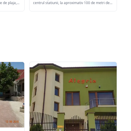
e de plaja,
centrul statiunii, la aproximativ 100 de metri de
il
plaja. Pe langa facilitatile de cazare, hotelul
dispune de spatii de restaurante cu diverse
specificuri, scena pentru spectacole, piscine,
jacuzzi, salina pentru tratament medical ...