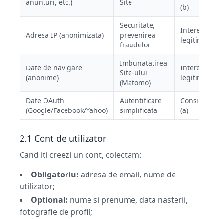
anunturi, etc.)
Site
(b)
Securitate,
Interes
Adresa IP (anonimizata)
prevenirea
legitim (f)
fraudelor
Imbunatatirea
Date de navigare
Interes
Site-ului
(anonime)
legitim (f)
(Matomo)
Date OAuth
Autentificare
Consimtam
(Google/Facebook/Yahoo)
simplificata
(a)
2.1 Cont de utilizator
Cand iti creezi un cont, colectam:
Obligatoriu:
adresa de email, nume de
utilizator;
Optional:
nume si prenume, data nasterii,
fotografie de profil;