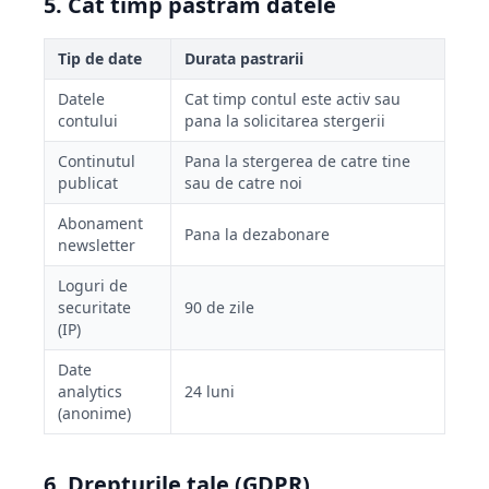
5. Cat timp pastram datele
Tip de date
Durata pastrarii
Datele
Cat timp contul este activ sau
contului
pana la solicitarea stergerii
Continutul
Pana la stergerea de catre tine
publicat
sau de catre noi
Abonament
Pana la dezabonare
newsletter
Loguri de
securitate
90 de zile
(IP)
Date
analytics
24 luni
(anonime)
6. Drepturile tale (GDPR)