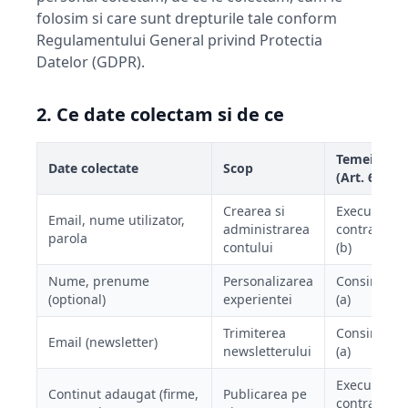
folosim si care sunt drepturile tale conform
Regulamentului General privind Protectia
Datelor (GDPR).
2. Ce date colectam si de ce
Temei legal
Date colectate
Scop
(Art. 6 GDP
Crearea si
Executarea
Email, nume utilizator,
administrarea
contractulu
parola
contului
(b)
Nume, prenume
Personalizarea
Consimtam
(optional)
experientei
(a)
Trimiterea
Consimtam
Email (newsletter)
newsletterului
(a)
Executarea
Continut adaugat (firme,
Publicarea pe
contractulu