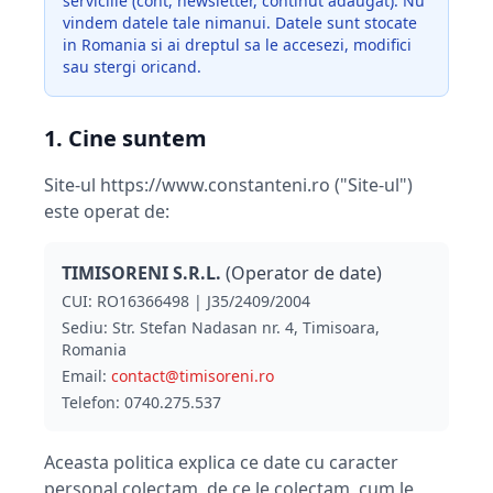
serviciile (cont, newsletter, continut adaugat). Nu
vindem datele tale nimanui. Datele sunt stocate
in Romania si ai dreptul sa le accesezi, modifici
sau stergi oricand.
1. Cine suntem
Site-ul https://www.constanteni.ro ("Site-ul")
este operat de:
TIMISORENI S.R.L.
(Operator de date)
CUI: RO16366498 | J35/2409/2004
Sediu: Str. Stefan Nadasan nr. 4, Timisoara,
Romania
Email:
contact@timisoreni.ro
Telefon: 0740.275.537
Aceasta politica explica ce date cu caracter
personal colectam, de ce le colectam, cum le