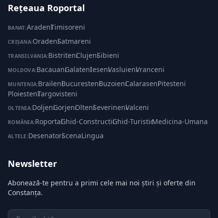
Rețeaua Roportal
Aradeni
·
Timisoreni
BANAT:
Oradeni
·
Satmareni
CRIȘANA:
Bistriteni
·
Clujeni
·
Sibieni
TRANSILVANIA:
Bacauani
·
Galateni
·
Ieseni
·
Vasluieni
·
Vranceni
MOLDOVA:
Braileni
·
Bucuresteni
·
Buzoieni
·
Calaraseni
·
Pitesteni
·
MUNTENIA:
Ploiesteni
·
Targovisteni
Doljeni
·
Gorjeni
·
Olteni
·
Severineni
·
Valceni
OLTENIA:
Roportal
·
Ghid-Constructii
·
Ghid-Turistic
·
Medicina-Umana
ROMÂNIA:
Desenatori
·
ScenaLingua
ALTELE:
Newsletter
Abonează-te pentru a primi cele mai noi știri și oferte din
Constanța.
Email