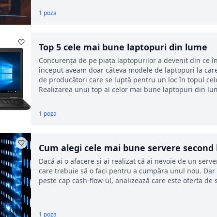
1 poza
Top 5 cele mai bune laptopuri din lume
Concurenţa de pe piaţa laptopurilor a devenit din ce î
început aveam doar câteva modele de laptopuri la car
de producători care se luptă pentru un loc în topul ce
Realizarea unui top al celor mai bune laptopuri din lu
1 poza
Cum alegi cele mai bune servere second
Dacă ai o afacere și ai realizat că ai nevoie de un serve
care trebuie să o faci pentru a cumpăra unul nou. Dar î
peste cap cash-flow-ul, analizează care este oferta de
1 poza