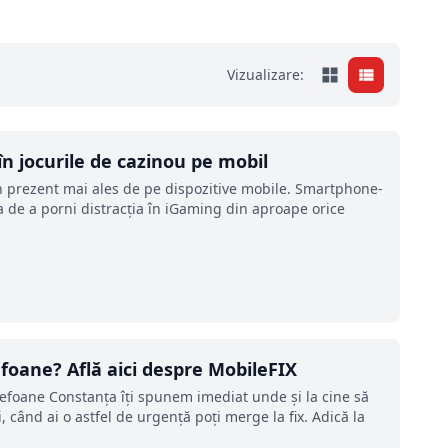
Vizualizare:
n jocurile de cazinou pe mobil
în prezent mai ales de pe dispozitive mobile. Smartphone-
atea de a porni distracția în iGaming din aproape orice
efoane? Află aici despre MobileFIX
elefoane Constanța îți spunem imediat unde și la cine să
, când ai o astfel de urgență poți merge la fix. Adică la