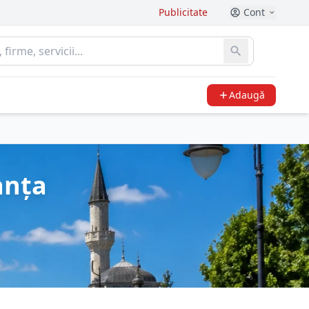
Publicitate
Cont
Adaugă
anța