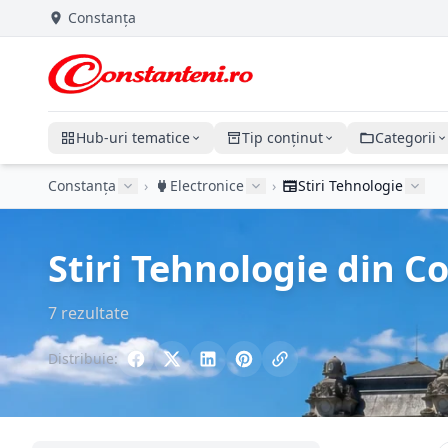
Constanța
Hub-uri tematice
Tip conținut
Categorii
Constanța
›
Electronice
›
Stiri Tehnologie
Stiri Tehnologie din C
7 rezultate
Distribuie: