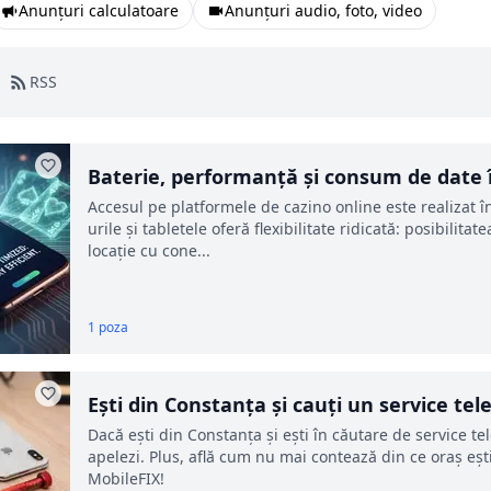
Anunțuri calculatoare
Anunțuri audio, foto, video
RSS
Baterie, performanță și consum de date î
Accesul pe platformele de cazino online este realizat 
urile și tabletele oferă flexibilitate ridicată: posibilit
locație cu cone...
1 poza
Ești din Constanța și cauți un service tel
Dacă ești din Constanța și ești în căutare de service t
apelezi. Plus, află cum nu mai contează din ce oraș ești
MobileFIX!