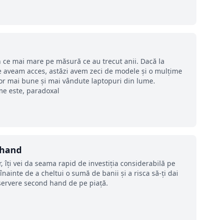
n ce mai mare pe măsură ce au trecut anii. Dacă la
e aveam acces, astăzi avem zeci de modele şi o mulţime
lor mai bune şi mai vândute laptopuri din lume.
me este, paradoxal
 hand
r, îți vei da seama rapid de investiția considerabilă pe
nainte de a cheltui o sumă de banii și a risca să-ți dai
 servere second hand de pe piață.