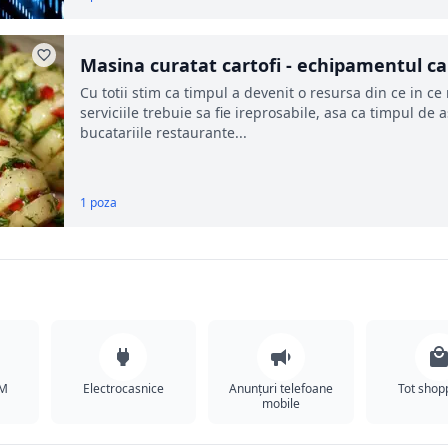
Masina curatat cartofi - echipamentul car
profesionale
Cu totii stim ca timpul a devenit o resursa din ce in 
serviciile trebuie sa fie ireprosabile, asa ca timpul de
bucatariile restaurante...
1 poza
SM
Electrocasnice
Anunțuri telefoane
Tot shop
mobile