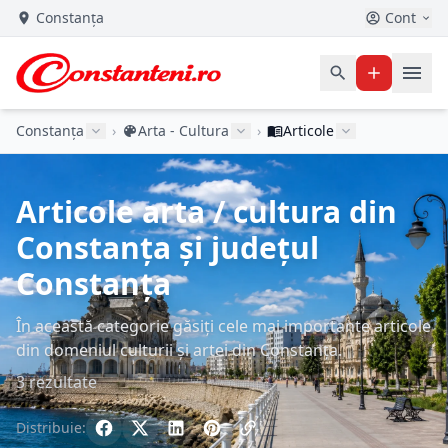
Constanța
Cont
Constanța
›
Arta - Cultura
›
Articole
Articole arta / cultura din
Constanța și județul
Constanța
În această categorie găsiți cele mai importante articole
din domeniul culturii și artei din Constanța.
3 rezultate
Distribuie: