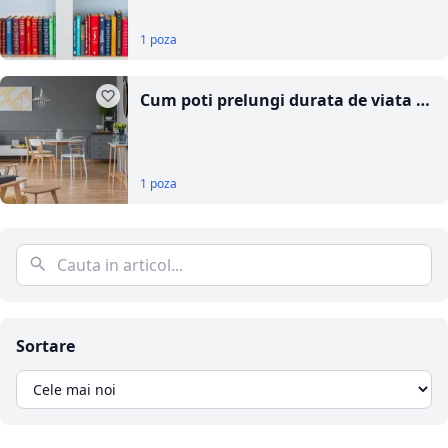
1 poza
Cum poti prelungi durata de viata a
tablourilor canvas
1 poza
Sortare