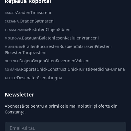
Rețeaua Roportal
Aradeni
·
Timisoreni
BANAT:
Oradeni
·
Satmareni
CRIȘANA:
Bistriteni
·
Clujeni
·
Sibieni
TRANSILVANIA:
Bacauani
·
Galateni
·
Ieseni
·
Vasluieni
·
Vranceni
MOLDOVA:
Braileni
·
Bucuresteni
·
Buzoieni
·
Calaraseni
·
Pitesteni
·
MUNTENIA:
Ploiesteni
·
Targovisteni
Doljeni
·
Gorjeni
·
Olteni
·
Severineni
·
Valceni
OLTENIA:
Roportal
·
Ghid-Constructii
·
Ghid-Turistic
·
Medicina-Umana
ROMÂNIA:
Desenatori
·
ScenaLingua
ALTELE:
Newsletter
Abonează-te pentru a primi cele mai noi știri și oferte din
Constanța.
Email