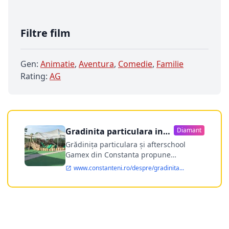
Filtre film
Gen:
Animatie
,
Aventura
,
Comedie
,
Familie
Rating:
AG
Gradinita particulara in
Diamant
Constanta
Grădinița particulara și afterschool
Gamex din Constanta propune
parintiilor o varianta de educatie pentru
www.constanteni.ro/despre/gradinita...
cei mici in cele mai bune conditii.
Gamex este o grădinița particulara și
afterschool din Constanta cu dotari de
top si un personal de calitate si dedicat.
Orar: Luni - Vineri: 7:30 - 18:00.