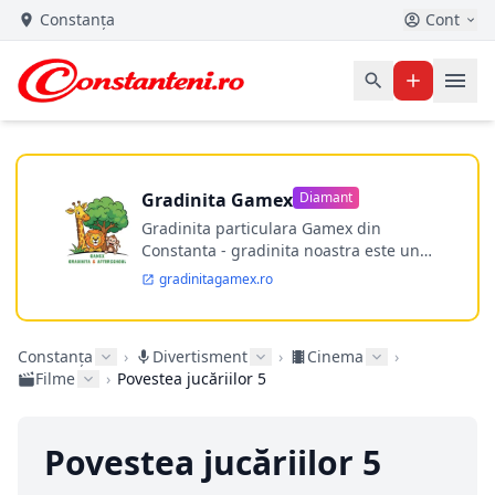
Constanța
Cont
Gradinita Gamex
Diamant
Gradinita particulara Gamex din
Constanta - gradinita noastra este un
taram de poveste, unde cei mici vin cu
gradinitagamex.ro
placere, se simt iubiti si in siguranta. Pe
acest taram al inocentei, copiii
descopera lumea din jurul lor,
Constanța
›
Divertisment
›
Cinema
›
interpreteaza roluri, invata sa isi
Filme
›
Povestea jucăriilor 5
exprime opiniile si sa isi faca prieteni.
Pentru gradinita: 0728417289,
0770656990
Povestea jucăriilor 5