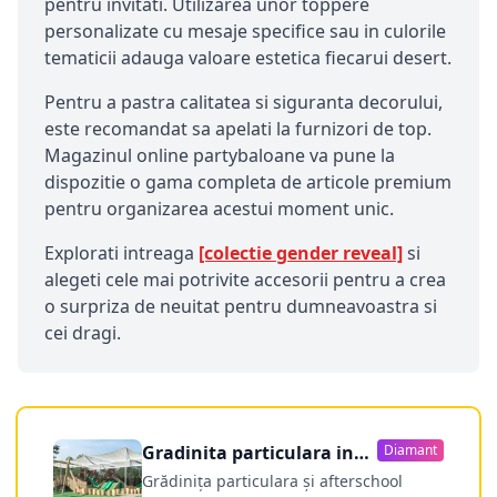
pentru invitati. Utilizarea unor toppere
personalizate cu mesaje specifice sau in culorile
tematicii adauga valoare estetica fiecarui desert.
Pentru a pastra calitatea si siguranta decorului,
este recomandat sa apelati la furnizori de top.
Magazinul online partybaloane va pune la
dispozitie o gama completa de articole premium
pentru organizarea acestui moment unic.
Explorati intreaga
[colectie gender reveal]
si
alegeti cele mai potrivite accesorii pentru a crea
o surpriza de neuitat pentru dumneavoastra si
cei dragi.
Gradinita particulara in
Diamant
Constanta
Grădinița particulara și afterschool