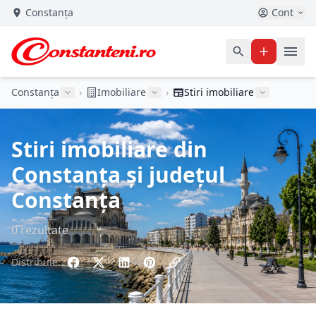
Constanța
Cont
Constanța
›
Imobiliare
›
Stiri imobiliare
Stiri imobiliare din
Constanța și județul
Constanța
0 rezultate
Distribuie: