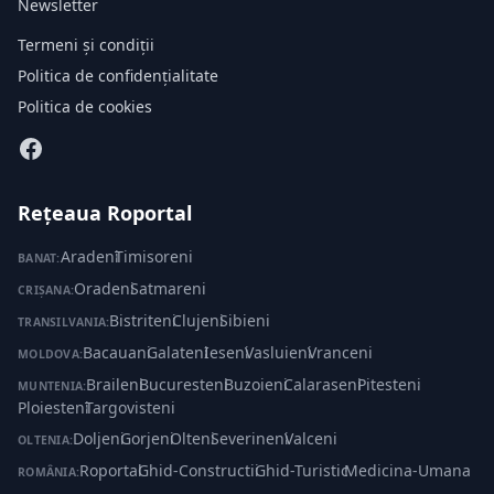
Newsletter
Termeni și condiții
Politica de confidențialitate
Politica de cookies
Rețeaua Roportal
Aradeni
·
Timisoreni
BANAT:
Oradeni
·
Satmareni
CRIȘANA:
Bistriteni
·
Clujeni
·
Sibieni
TRANSILVANIA:
Bacauani
·
Galateni
·
Ieseni
·
Vasluieni
·
Vranceni
MOLDOVA:
Braileni
·
Bucuresteni
·
Buzoieni
·
Calaraseni
·
Pitesteni
·
MUNTENIA:
Ploiesteni
·
Targovisteni
Doljeni
·
Gorjeni
·
Olteni
·
Severineni
·
Valceni
OLTENIA:
Roportal
·
Ghid-Constructii
·
Ghid-Turistic
·
Medicina-Umana
ROMÂNIA: